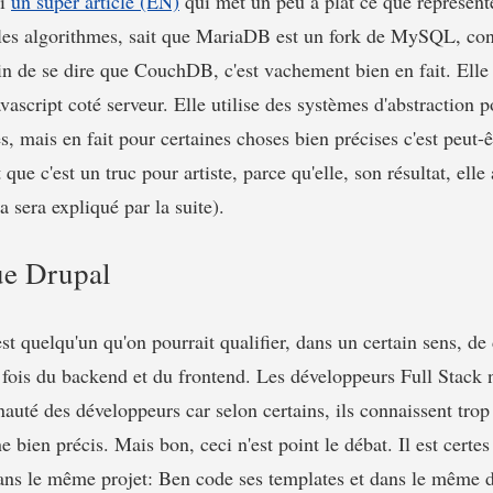
ci
un super article (EN)
qui met un peu à plat ce que représente
les algorithmes, sait que MariaDB est un fork de MySQL, con
n de se dire que CouchDB, c'est vachement bien en fait. Elle a
script coté serveur. Elle utilise des systèmes d'abstraction p
, mais en fait pour certaines choses bien précises c'est peut-ê
 que c'est un truc pour artiste, parce qu'elle, son résultat, el
 sera expliqué par la suite).
ue Drupal
t quelqu'un qu'on pourrait qualifier, dans un certain sens, d
 la fois du backend et du frontend. Les développeurs Full Stack 
uté des développeurs car selon certains, ils connaissent trop
 bien précis. Mais bon, ceci n'est point le débat. Il est certes
dans le même projet: Ben code ses templates et dans le même d