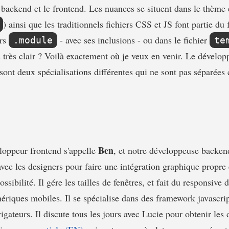
backend et le frontend. Les nuances se situent dans le thème 
) ainsi que les traditionnels fichiers CSS et JS font partie du
ers
- avec ses inclusions - ou dans le fichier
.module
te
s très clair ? Voilà exactement où je veux en venir. Le dévelop
nt deux spécialisations différentes qui ne sont pas séparée
Ben
eloppeur frontend s'appelle
, et notre développeuse backe
e avec les designers pour faire une intégration graphique propre 
ossibilité. Il gére les tailles de fenêtres, et fait du responsive 
hériques mobiles. Il se spécialise dans des framework javascrip
vigateurs. Il discute tous les jours avec Lucie pour obtenir le