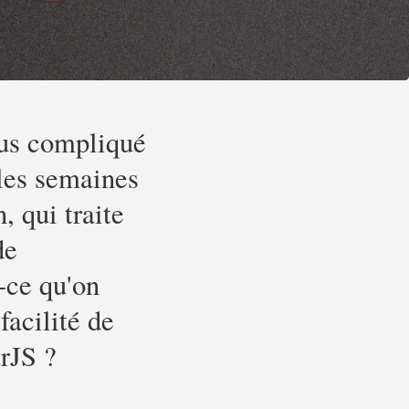
us compliqué
 les semaines
, qui traite
de
-ce qu'on
facilité de
rJS ?