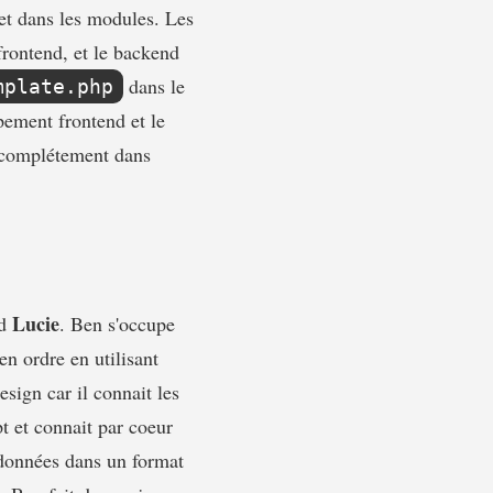
et dans les modules. Les
 frontend, et le backend
dans le
mplate.php
pement frontend et le
s complétement dans
Lucie
nd
. Ben s'occupe
en ordre en utilisant
design car il connait les
t et connait par coeur
s données dans un format